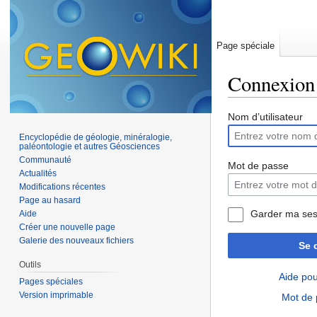
Page spéciale
Connexion
Aller à :
navigation
,
Nom d’utilisateur
Encyclopédie de géologie, minéralogie,
paléontologie et autres Géosciences
Communauté
Mot de passe
Actualités
Modifications récentes
Page au hasard
Garder ma ses
Aide
Créer une nouvelle page
Galerie des nouveaux fichiers
Se 
Outils
Aide pou
Pages spéciales
Version imprimable
Mot de 