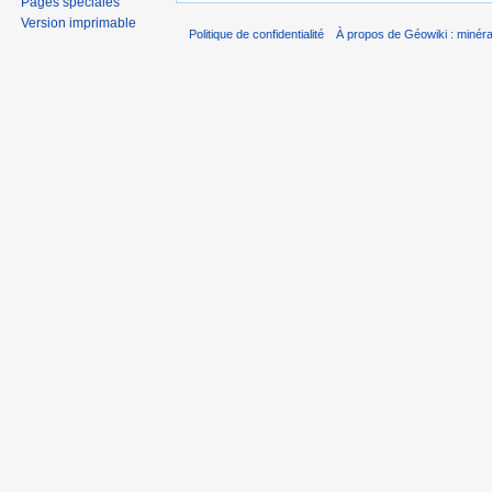
Pages spéciales
Version imprimable
Politique de confidentialité
À propos de Géowiki : minérau