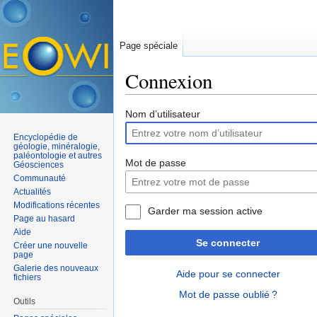
Page spéciale
Connexion
Aller à :
navigation
,
rechercher
Nom d’utilisateur
Encyclopédie de
géologie, minéralogie,
paléontologie et autres
Mot de passe
Géosciences
Communauté
Actualités
Modifications récentes
Garder ma session active
Page au hasard
Aide
Se connecter
Créer une nouvelle
page
Galerie des nouveaux
Aide pour se connecter
fichiers
Mot de passe oublié ?
Outils