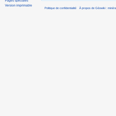
Pages spéciales
Version imprimable
Politique de confidentialité
À propos de Géowiki : minérau