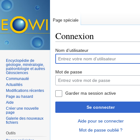
Page spéciale
Connexion
Aller à :
navigation
,
rechercher
Nom d’utilisateur
Encyclopédie de
géologie, minéralogie,
paléontologie et autres
Mot de passe
Géosciences
Communauté
Actualités
Modifications récentes
Garder ma session active
Page au hasard
Aide
Se connecter
Créer une nouvelle
page
Galerie des nouveaux
Aide pour se connecter
fichiers
Mot de passe oublié ?
Outils