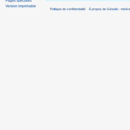
Pages spéciales
Version imprimable
Politique de confidentialité
À propos de Géowiki : minérau