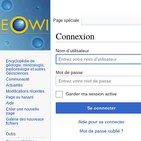
Page spéciale
Connexion
Aller à :
navigation
,
rechercher
Nom d’utilisateur
Encyclopédie de
géologie, minéralogie,
paléontologie et autres
Mot de passe
Géosciences
Communauté
Actualités
Modifications récentes
Garder ma session active
Page au hasard
Aide
Se connecter
Créer une nouvelle
page
Galerie des nouveaux
Aide pour se connecter
fichiers
Mot de passe oublié ?
Outils