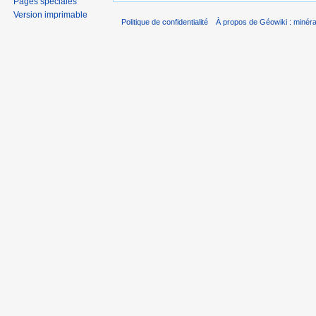
Pages spéciales
Version imprimable
Politique de confidentialité
À propos de Géowiki : minérau