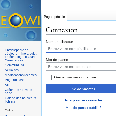
Page spéciale
Connexion
Aller à :
navigation
,
rechercher
Nom d’utilisateur
Encyclopédie de
géologie, minéralogie,
paléontologie et autres
Mot de passe
Géosciences
Communauté
Actualités
Modifications récentes
Garder ma session active
Page au hasard
Aide
Se connecter
Créer une nouvelle
page
Galerie des nouveaux
Aide pour se connecter
fichiers
Mot de passe oublié ?
Outils