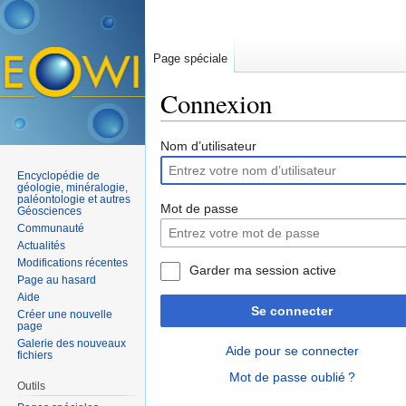
Page spéciale
Connexion
Aller à :
navigation
,
rechercher
Nom d’utilisateur
Encyclopédie de
géologie, minéralogie,
paléontologie et autres
Mot de passe
Géosciences
Communauté
Actualités
Modifications récentes
Garder ma session active
Page au hasard
Aide
Se connecter
Créer une nouvelle
page
Galerie des nouveaux
Aide pour se connecter
fichiers
Mot de passe oublié ?
Outils