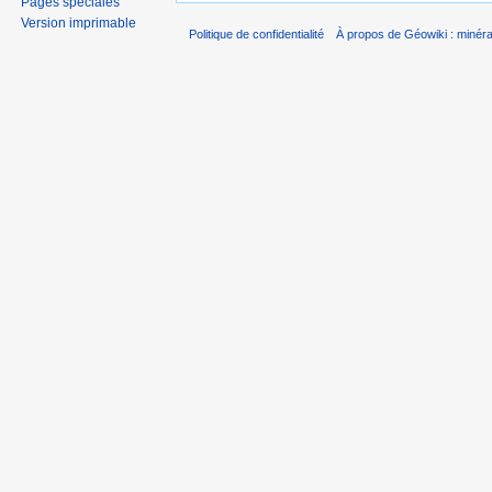
Pages spéciales
Version imprimable
Politique de confidentialité
À propos de Géowiki : minérau