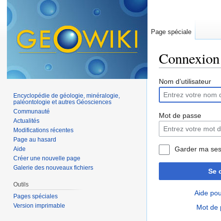
Page spéciale
Connexion
Aller à :
navigation
,
Nom d’utilisateur
Encyclopédie de géologie, minéralogie,
paléontologie et autres Géosciences
Communauté
Mot de passe
Actualités
Modifications récentes
Page au hasard
Garder ma ses
Aide
Créer une nouvelle page
Galerie des nouveaux fichiers
Se 
Outils
Aide pou
Pages spéciales
Version imprimable
Mot de 