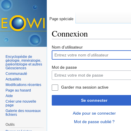
Page spéciale
Connexion
Aller à :
navigation
,
rechercher
Nom d’utilisateur
Encyclopédie de
géologie, minéralogie,
paléontologie et autres
Mot de passe
Géosciences
Communauté
Actualités
Modifications récentes
Garder ma session active
Page au hasard
Aide
Se connecter
Créer une nouvelle
page
Galerie des nouveaux
Aide pour se connecter
fichiers
Mot de passe oublié ?
Outils