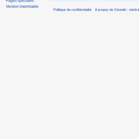
Pages spéciales
Version imprimable
Politique de confidentialité
À propos de Géowiki : minérau