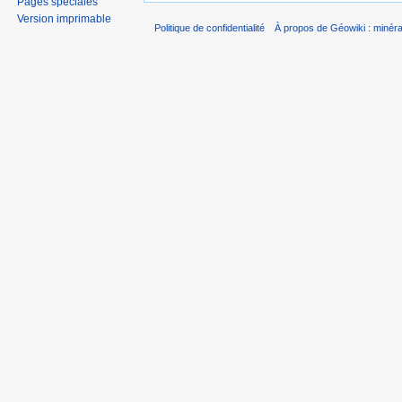
Pages spéciales
Version imprimable
Politique de confidentialité
À propos de Géowiki : minérau