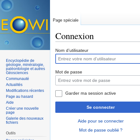
Page spéciale
Connexion
Aller à :
navigation
,
rechercher
Nom d’utilisateur
Encyclopédie de
géologie, minéralogie,
paléontologie et autres
Mot de passe
Géosciences
Communauté
Actualités
Modifications récentes
Garder ma session active
Page au hasard
Aide
Se connecter
Créer une nouvelle
page
Galerie des nouveaux
Aide pour se connecter
fichiers
Mot de passe oublié ?
Outils