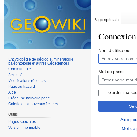
Page spéciale
Connexion
Aller à :
navigation
,
Nom d’utilisateur
Encyclopédie de géologie, minéralogie,
paléontologie et autres Géosciences
Communauté
Mot de passe
Actualités
Modifications récentes
Page au hasard
Garder ma ses
Aide
Créer une nouvelle page
Galerie des nouveaux fichiers
Se 
Outils
Aide pou
Pages spéciales
Version imprimable
Mot de 