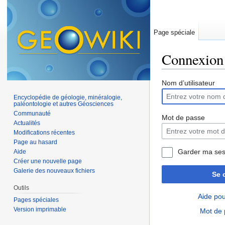
Page spéciale
Connexion
Aller à :
navigation
,
Nom d’utilisateur
Encyclopédie de géologie, minéralogie,
paléontologie et autres Géosciences
Communauté
Mot de passe
Actualités
Modifications récentes
Page au hasard
Garder ma ses
Aide
Créer une nouvelle page
Galerie des nouveaux fichiers
Se 
Outils
Aide pou
Pages spéciales
Version imprimable
Mot de 