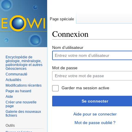
Page spéciale
Connexion
Aller à :
navigation
,
rechercher
Nom d’utilisateur
Encyclopédie de
géologie, minéralogie,
paléontologie et autres
Mot de passe
Géosciences
Communauté
Actualités
Modifications récentes
Garder ma session active
Page au hasard
Aide
Se connecter
Créer une nouvelle
page
Galerie des nouveaux
Aide pour se connecter
fichiers
Mot de passe oublié ?
Outils