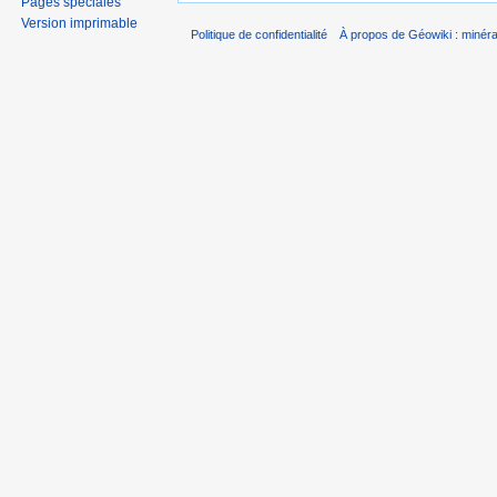
Pages spéciales
Version imprimable
Politique de confidentialité
À propos de Géowiki : minérau