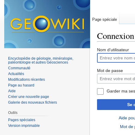
Page spéciale
Connexion
Aller à :
navigation
,
Nom d’utilisateur
Encyclopédie de géologie, minéralogie,
paléontologie et autres Géosciences
Communauté
Mot de passe
Actualités
Modifications récentes
Page au hasard
Garder ma ses
Aide
Créer une nouvelle page
Galerie des nouveaux fichiers
Se 
Outils
Aide pou
Pages spéciales
Version imprimable
Mot de 