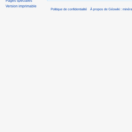
Pages spéciales
Version imprimable
Politique de confidentialité
À propos de Géowiki : minérau