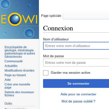
Page spéciale
Connexion
Aller à :
navigation
,
rechercher
Nom d’utilisateur
Encyclopédie de
géologie, minéralogie,
paléontologie et autres
Mot de passe
Géosciences
Communauté
Actualités
Modifications récentes
Garder ma session active
Page au hasard
Aide
Se connecter
Créer une nouvelle
page
Galerie des nouveaux
Aide pour se connecter
fichiers
Mot de passe oublié ?
Outils