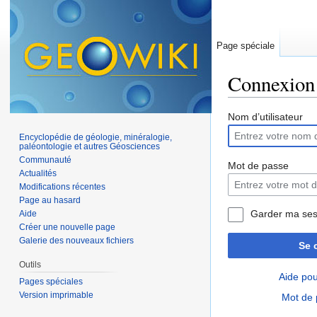
Page spéciale
Connexion
Aller à :
navigation
,
Nom d’utilisateur
Encyclopédie de géologie, minéralogie,
paléontologie et autres Géosciences
Communauté
Mot de passe
Actualités
Modifications récentes
Page au hasard
Garder ma ses
Aide
Créer une nouvelle page
Galerie des nouveaux fichiers
Se 
Outils
Aide pou
Pages spéciales
Version imprimable
Mot de 