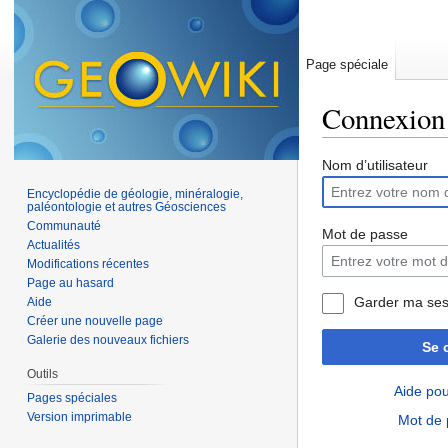
Page spéciale
Connexion
Aller à :
navigation
,
Nom d’utilisateur
Encyclopédie de géologie, minéralogie,
paléontologie et autres Géosciences
Communauté
Mot de passe
Actualités
Modifications récentes
Page au hasard
Garder ma ses
Aide
Créer une nouvelle page
Galerie des nouveaux fichiers
Se 
Outils
Aide pou
Pages spéciales
Version imprimable
Mot de 