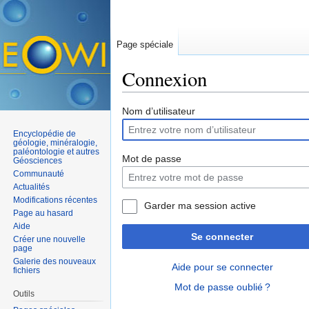
Page spéciale
Connexion
Aller à :
navigation
,
rechercher
Nom d’utilisateur
Encyclopédie de
géologie, minéralogie,
paléontologie et autres
Mot de passe
Géosciences
Communauté
Actualités
Modifications récentes
Garder ma session active
Page au hasard
Aide
Se connecter
Créer une nouvelle
page
Galerie des nouveaux
Aide pour se connecter
fichiers
Mot de passe oublié ?
Outils