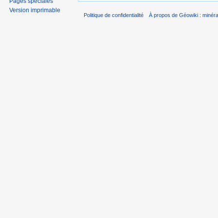
Pages spéciales
Version imprimable
Politique de confidentialité
À propos de Géowiki : minérau