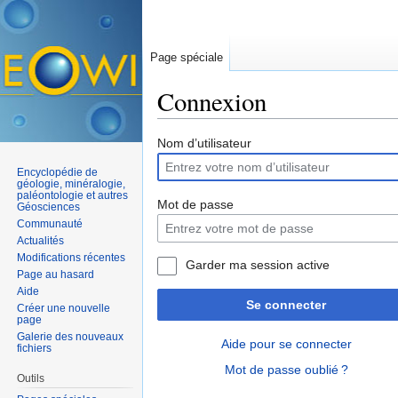
Page spéciale
Connexion
Aller à :
navigation
,
rechercher
Nom d’utilisateur
Encyclopédie de
géologie, minéralogie,
paléontologie et autres
Mot de passe
Géosciences
Communauté
Actualités
Modifications récentes
Garder ma session active
Page au hasard
Aide
Se connecter
Créer une nouvelle
page
Galerie des nouveaux
Aide pour se connecter
fichiers
Mot de passe oublié ?
Outils