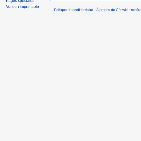
Pages spéciales
Version imprimable
Politique de confidentialité
À propos de Géowiki : minérau