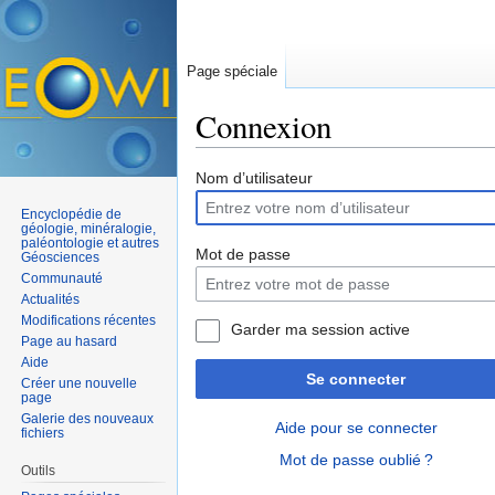
Page spéciale
Connexion
Aller à :
navigation
,
rechercher
Nom d’utilisateur
Encyclopédie de
géologie, minéralogie,
paléontologie et autres
Mot de passe
Géosciences
Communauté
Actualités
Modifications récentes
Garder ma session active
Page au hasard
Aide
Se connecter
Créer une nouvelle
page
Galerie des nouveaux
Aide pour se connecter
fichiers
Mot de passe oublié ?
Outils