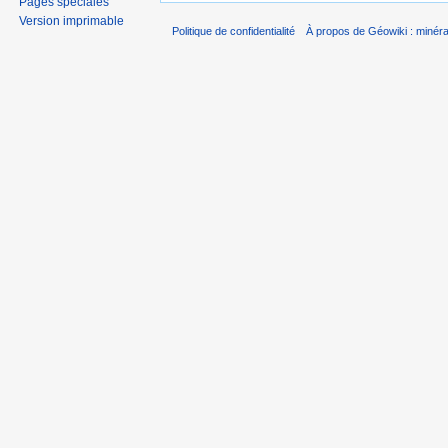
Pages spéciales
Version imprimable
Politique de confidentialité
À propos de Géowiki : minérau