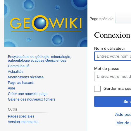
Page spéciale
Connexion
Aller à :
navigation
,
Nom d’utilisateur
Encyclopédie de géologie, minéralogie,
paléontologie et autres Géosciences
Communauté
Mot de passe
Actualités
Modifications récentes
Page au hasard
Garder ma ses
Aide
Créer une nouvelle page
Galerie des nouveaux fichiers
Se 
Outils
Aide pou
Pages spéciales
Version imprimable
Mot de 