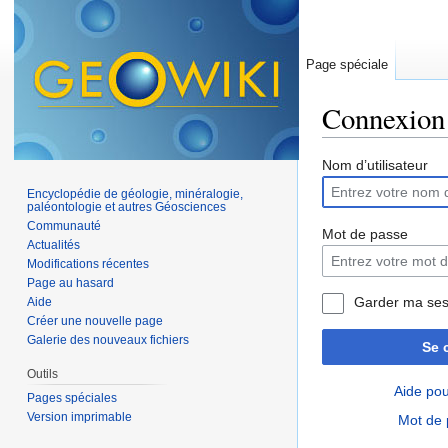
Page spéciale
Connexion
Aller à :
navigation
,
Nom d’utilisateur
Encyclopédie de géologie, minéralogie,
paléontologie et autres Géosciences
Communauté
Mot de passe
Actualités
Modifications récentes
Page au hasard
Garder ma ses
Aide
Créer une nouvelle page
Galerie des nouveaux fichiers
Se 
Outils
Aide pou
Pages spéciales
Version imprimable
Mot de 