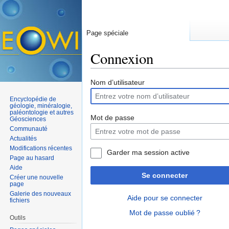
Page spéciale
Connexion
Aller à :
navigation
,
rechercher
Nom d’utilisateur
Encyclopédie de
géologie, minéralogie,
paléontologie et autres
Mot de passe
Géosciences
Communauté
Actualités
Modifications récentes
Garder ma session active
Page au hasard
Aide
Se connecter
Créer une nouvelle
page
Galerie des nouveaux
Aide pour se connecter
fichiers
Mot de passe oublié ?
Outils