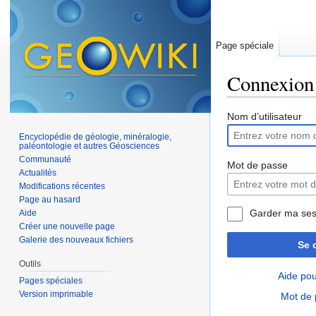
Page spéciale
Connexion
Aller à :
navigation
,
Nom d’utilisateur
Encyclopédie de géologie, minéralogie,
paléontologie et autres Géosciences
Communauté
Mot de passe
Actualités
Modifications récentes
Page au hasard
Garder ma ses
Aide
Créer une nouvelle page
Galerie des nouveaux fichiers
Se 
Outils
Aide pou
Pages spéciales
Version imprimable
Mot de 