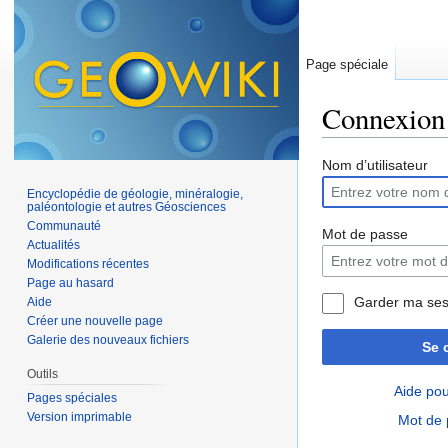
Page spéciale
Connexion
Aller à :
navigation
,
Nom d’utilisateur
Encyclopédie de géologie, minéralogie,
paléontologie et autres Géosciences
Communauté
Mot de passe
Actualités
Modifications récentes
Page au hasard
Garder ma ses
Aide
Créer une nouvelle page
Galerie des nouveaux fichiers
Se 
Outils
Aide pou
Pages spéciales
Version imprimable
Mot de 