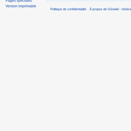
Pages spéciales
Version imprimable
Politique de confidentialité
À propos de Géowiki : minérau