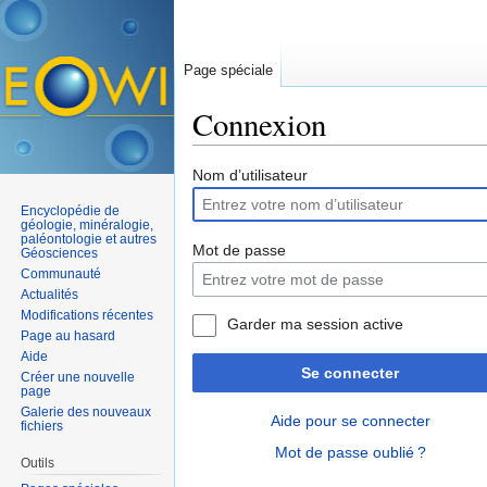
Page spéciale
Connexion
Aller à :
navigation
,
rechercher
Nom d’utilisateur
Encyclopédie de
géologie, minéralogie,
paléontologie et autres
Mot de passe
Géosciences
Communauté
Actualités
Modifications récentes
Garder ma session active
Page au hasard
Aide
Se connecter
Créer une nouvelle
page
Galerie des nouveaux
Aide pour se connecter
fichiers
Mot de passe oublié ?
Outils