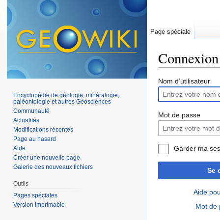
Page spéciale
Connexion
Aller à :
navigation
,
Nom d’utilisateur
Encyclopédie de géologie, minéralogie,
paléontologie et autres Géosciences
Communauté
Mot de passe
Actualités
Modifications récentes
Page au hasard
Garder ma ses
Aide
Créer une nouvelle page
Galerie des nouveaux fichiers
Se 
Outils
Aide pou
Pages spéciales
Version imprimable
Mot de 