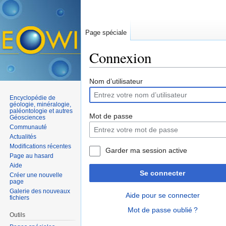
Page spéciale
Connexion
Aller à :
navigation
,
rechercher
Nom d’utilisateur
Encyclopédie de
géologie, minéralogie,
paléontologie et autres
Mot de passe
Géosciences
Communauté
Actualités
Modifications récentes
Garder ma session active
Page au hasard
Aide
Se connecter
Créer une nouvelle
page
Galerie des nouveaux
Aide pour se connecter
fichiers
Mot de passe oublié ?
Outils