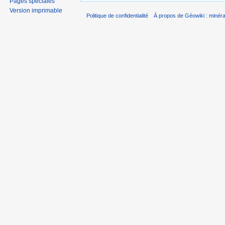
Pages spéciales
Version imprimable
Politique de confidentialité
À propos de Géowiki : minérau