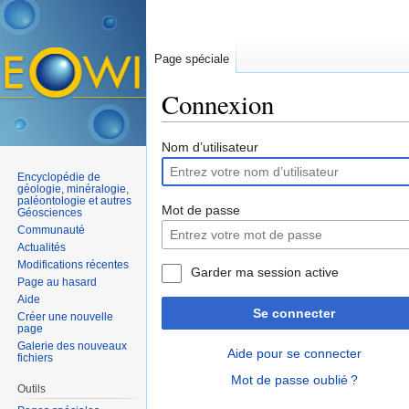
Page spéciale
Connexion
Aller à :
navigation
,
rechercher
Nom d’utilisateur
Encyclopédie de
géologie, minéralogie,
paléontologie et autres
Mot de passe
Géosciences
Communauté
Actualités
Modifications récentes
Garder ma session active
Page au hasard
Aide
Se connecter
Créer une nouvelle
page
Galerie des nouveaux
Aide pour se connecter
fichiers
Mot de passe oublié ?
Outils