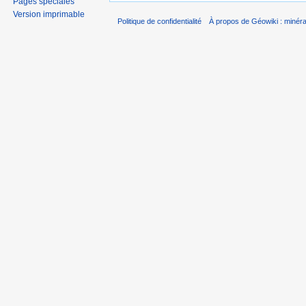
Pages spéciales
Version imprimable
Politique de confidentialité
À propos de Géowiki : minérau