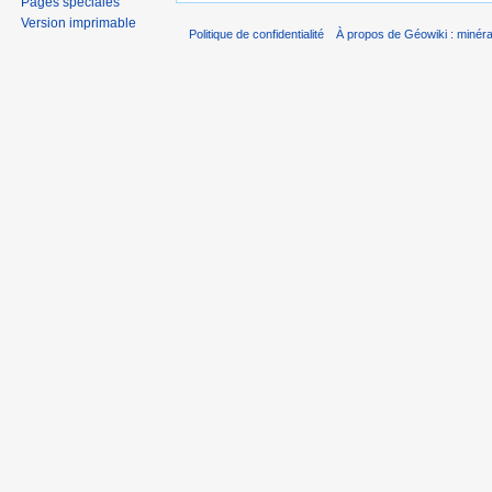
Pages spéciales
Version imprimable
Politique de confidentialité
À propos de Géowiki : minérau