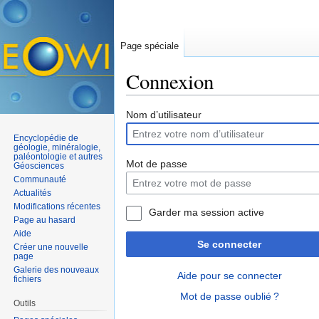
Page spéciale
Connexion
Aller à :
navigation
,
rechercher
Nom d’utilisateur
Encyclopédie de
géologie, minéralogie,
paléontologie et autres
Mot de passe
Géosciences
Communauté
Actualités
Modifications récentes
Garder ma session active
Page au hasard
Aide
Se connecter
Créer une nouvelle
page
Galerie des nouveaux
Aide pour se connecter
fichiers
Mot de passe oublié ?
Outils