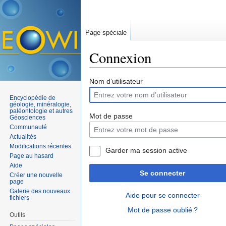
Page spéciale
Connexion
Aller à :
navigation
,
rechercher
Nom d’utilisateur
Encyclopédie de
géologie, minéralogie,
paléontologie et autres
Mot de passe
Géosciences
Communauté
Actualités
Modifications récentes
Garder ma session active
Page au hasard
Aide
Se connecter
Créer une nouvelle
page
Galerie des nouveaux
Aide pour se connecter
fichiers
Mot de passe oublié ?
Outils