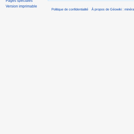
Pages spéciales
Version imprimable
Politique de confidentialité
À propos de Géowiki : minérau