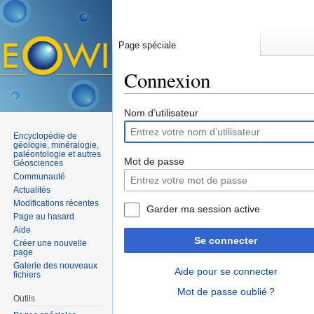
Page spéciale
Connexion
Aller à :
navigation
,
rechercher
Nom d’utilisateur
Encyclopédie de
géologie, minéralogie,
paléontologie et autres
Mot de passe
Géosciences
Communauté
Actualités
Modifications récentes
Garder ma session active
Page au hasard
Aide
Se connecter
Créer une nouvelle
page
Galerie des nouveaux
Aide pour se connecter
fichiers
Mot de passe oublié ?
Outils