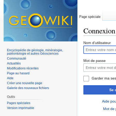
Page spéciale
Connexion
Aller à :
navigation
,
Nom d’utilisateur
Encyclopédie de géologie, minéralogie,
paléontologie et autres Géosciences
Communauté
Mot de passe
Actualités
Modifications récentes
Page au hasard
Garder ma ses
Aide
Créer une nouvelle page
Galerie des nouveaux fichiers
Se 
Outils
Aide pou
Pages spéciales
Version imprimable
Mot de 