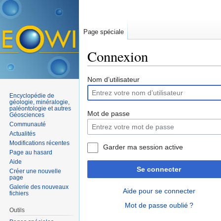
Page spéciale
Connexion
Aller à :
navigation
,
rechercher
Nom d’utilisateur
Encyclopédie de
géologie, minéralogie,
paléontologie et autres
Mot de passe
Géosciences
Communauté
Actualités
Modifications récentes
Garder ma session active
Page au hasard
Aide
Se connecter
Créer une nouvelle
page
Galerie des nouveaux
Aide pour se connecter
fichiers
Mot de passe oublié ?
Outils