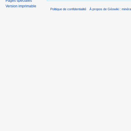
Pages spéciales
Version imprimable
Politique de confidentialité
À propos de Géowiki : minérau