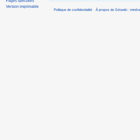
Pages spéciales
Version imprimable
Politique de confidentialité
À propos de Géowiki : minérau