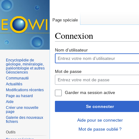
Page spéciale
Connexion
Aller à :
navigation
,
rechercher
Nom d’utilisateur
Encyclopédie de
géologie, minéralogie,
paléontologie et autres
Mot de passe
Géosciences
Communauté
Actualités
Modifications récentes
Garder ma session active
Page au hasard
Aide
Se connecter
Créer une nouvelle
page
Galerie des nouveaux
Aide pour se connecter
fichiers
Mot de passe oublié ?
Outils