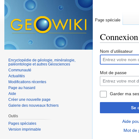
Page spéciale
Connexion
Aller à :
navigation
,
Nom d’utilisateur
Encyclopédie de géologie, minéralogie,
paléontologie et autres Géosciences
Communauté
Mot de passe
Actualités
Modifications récentes
Page au hasard
Garder ma ses
Aide
Créer une nouvelle page
Galerie des nouveaux fichiers
Se 
Outils
Aide pou
Pages spéciales
Version imprimable
Mot de 