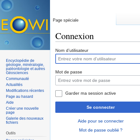
Page spéciale
Connexion
Aller à :
navigation
,
rechercher
Nom d’utilisateur
Encyclopédie de
géologie, minéralogie,
paléontologie et autres
Mot de passe
Géosciences
Communauté
Actualités
Modifications récentes
Garder ma session active
Page au hasard
Aide
Se connecter
Créer une nouvelle
page
Galerie des nouveaux
Aide pour se connecter
fichiers
Mot de passe oublié ?
Outils