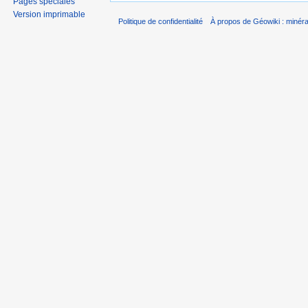
Pages spéciales
Version imprimable
Politique de confidentialité
À propos de Géowiki : minérau