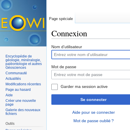
Page spéciale
Connexion
Aller à :
navigation
,
rechercher
Nom d’utilisateur
Encyclopédie de
géologie, minéralogie,
paléontologie et autres
Mot de passe
Géosciences
Communauté
Actualités
Modifications récentes
Garder ma session active
Page au hasard
Aide
Se connecter
Créer une nouvelle
page
Galerie des nouveaux
Aide pour se connecter
fichiers
Mot de passe oublié ?
Outils