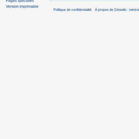
Pages spéciales
Version imprimable
Politique de confidentialité
À propos de Géowiki : minérau