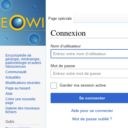
Page spéciale
Connexion
Aller à :
navigation
,
rechercher
Nom d’utilisateur
Encyclopédie de
géologie, minéralogie,
paléontologie et autres
Mot de passe
Géosciences
Communauté
Actualités
Modifications récentes
Garder ma session active
Page au hasard
Aide
Se connecter
Créer une nouvelle
page
Galerie des nouveaux
Aide pour se connecter
fichiers
Mot de passe oublié ?
Outils