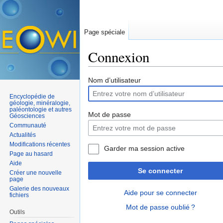
Page spéciale
Connexion
Aller à :
navigation
,
rechercher
Nom d’utilisateur
Encyclopédie de
géologie, minéralogie,
paléontologie et autres
Mot de passe
Géosciences
Communauté
Actualités
Modifications récentes
Garder ma session active
Page au hasard
Aide
Se connecter
Créer une nouvelle
page
Galerie des nouveaux
Aide pour se connecter
fichiers
Mot de passe oublié ?
Outils