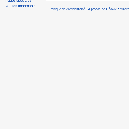
Pages spéciales
Version imprimable
Politique de confidentialité
À propos de Géowiki : minérau