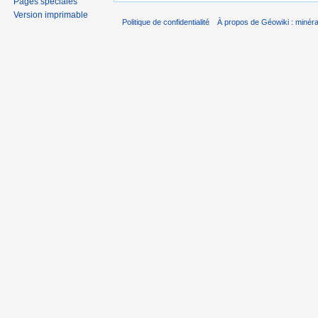
Pages spéciales
Version imprimable
Politique de confidentialité
À propos de Géowiki : minérau