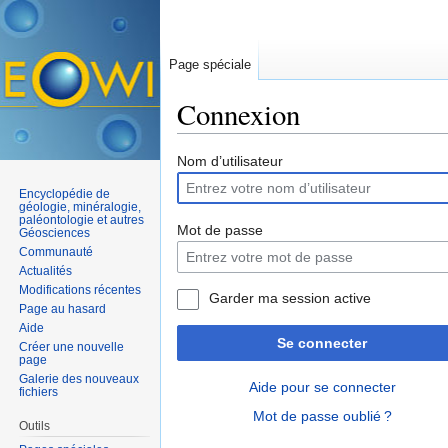
Page spéciale
Connexion
Aller à :
navigation
,
rechercher
Nom d’utilisateur
Encyclopédie de
géologie, minéralogie,
paléontologie et autres
Mot de passe
Géosciences
Communauté
Actualités
Modifications récentes
Garder ma session active
Page au hasard
Aide
Se connecter
Créer une nouvelle
page
Galerie des nouveaux
Aide pour se connecter
fichiers
Mot de passe oublié ?
Outils