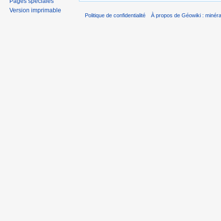
Pages spéciales
Version imprimable
Politique de confidentialité
À propos de Géowiki : minérau