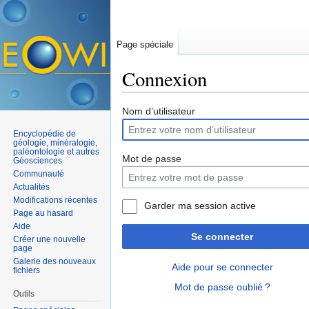
Page spéciale
Connexion
Aller à :
navigation
,
rechercher
Nom d’utilisateur
Encyclopédie de
géologie, minéralogie,
paléontologie et autres
Mot de passe
Géosciences
Communauté
Actualités
Modifications récentes
Garder ma session active
Page au hasard
Aide
Se connecter
Créer une nouvelle
page
Galerie des nouveaux
Aide pour se connecter
fichiers
Mot de passe oublié ?
Outils