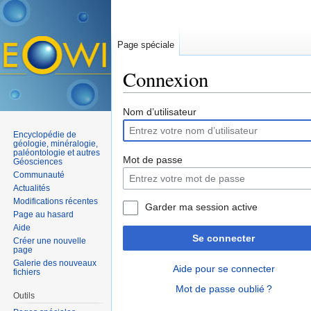
Page spéciale
Connexion
Aller à :
navigation
,
rechercher
Nom d’utilisateur
Encyclopédie de
géologie, minéralogie,
paléontologie et autres
Mot de passe
Géosciences
Communauté
Actualités
Modifications récentes
Garder ma session active
Page au hasard
Aide
Se connecter
Créer une nouvelle
page
Galerie des nouveaux
Aide pour se connecter
fichiers
Mot de passe oublié ?
Outils