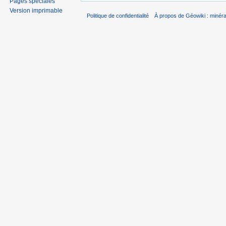
Pages spéciales
Version imprimable
Politique de confidentialité
À propos de Géowiki : minérau