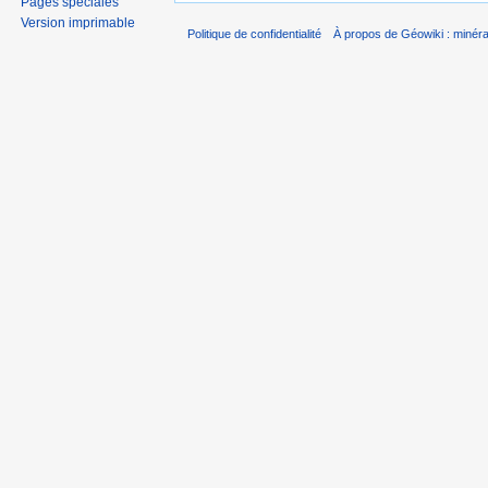
Pages spéciales
Version imprimable
Politique de confidentialité
À propos de Géowiki : minérau