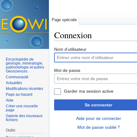
Page spéciale
Connexion
Aller à :
navigation
,
rechercher
Nom d’utilisateur
Encyclopédie de
géologie, minéralogie,
paléontologie et autres
Mot de passe
Géosciences
Communauté
Actualités
Modifications récentes
Garder ma session active
Page au hasard
Aide
Se connecter
Créer une nouvelle
page
Galerie des nouveaux
Aide pour se connecter
fichiers
Mot de passe oublié ?
Outils