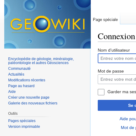
Page spéciale
Connexion
Aller à :
navigation
,
Nom d’utilisateur
Encyclopédie de géologie, minéralogie,
paléontologie et autres Géosciences
Communauté
Mot de passe
Actualités
Modifications récentes
Page au hasard
Garder ma ses
Aide
Créer une nouvelle page
Galerie des nouveaux fichiers
Se 
Outils
Aide pou
Pages spéciales
Version imprimable
Mot de 