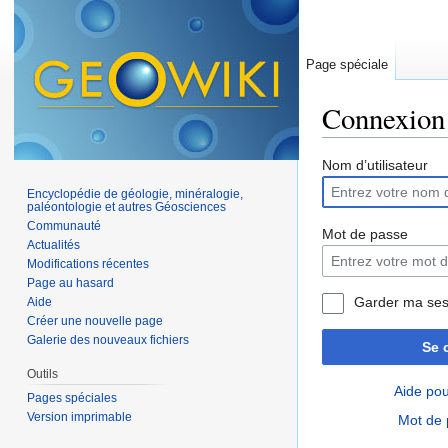
Page spéciale
Connexion
Aller à :
navigation
,
Nom d’utilisateur
Encyclopédie de géologie, minéralogie,
paléontologie et autres Géosciences
Communauté
Mot de passe
Actualités
Modifications récentes
Page au hasard
Garder ma ses
Aide
Créer une nouvelle page
Galerie des nouveaux fichiers
Se 
Outils
Aide pou
Pages spéciales
Version imprimable
Mot de 