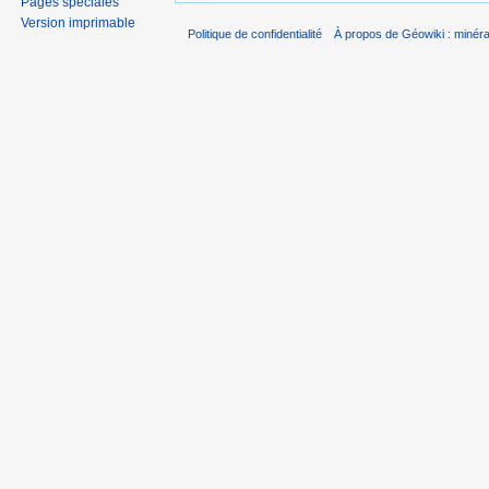
Pages spéciales
Version imprimable
Politique de confidentialité
À propos de Géowiki : minérau