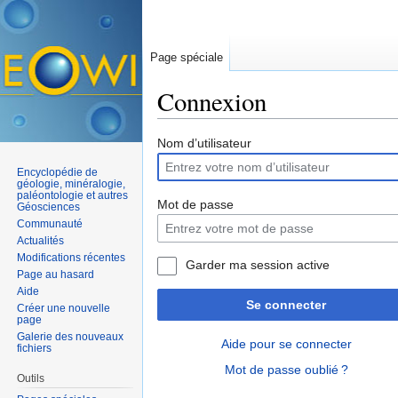
Page spéciale
Connexion
Aller à :
navigation
,
rechercher
Nom d’utilisateur
Encyclopédie de
géologie, minéralogie,
paléontologie et autres
Mot de passe
Géosciences
Communauté
Actualités
Modifications récentes
Garder ma session active
Page au hasard
Aide
Se connecter
Créer une nouvelle
page
Galerie des nouveaux
Aide pour se connecter
fichiers
Mot de passe oublié ?
Outils