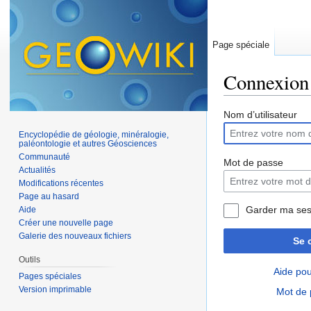
Page spéciale
Connexion
Aller à :
navigation
,
Nom d’utilisateur
Encyclopédie de géologie, minéralogie,
paléontologie et autres Géosciences
Communauté
Mot de passe
Actualités
Modifications récentes
Page au hasard
Garder ma ses
Aide
Créer une nouvelle page
Galerie des nouveaux fichiers
Se 
Outils
Aide pou
Pages spéciales
Version imprimable
Mot de 