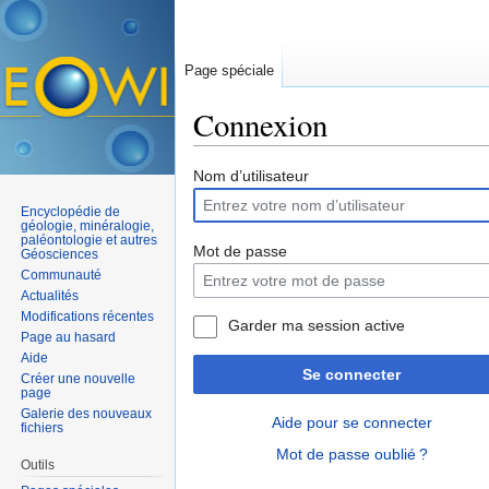
Page spéciale
Connexion
Aller à :
navigation
,
rechercher
Nom d’utilisateur
Encyclopédie de
géologie, minéralogie,
paléontologie et autres
Mot de passe
Géosciences
Communauté
Actualités
Modifications récentes
Garder ma session active
Page au hasard
Aide
Se connecter
Créer une nouvelle
page
Galerie des nouveaux
Aide pour se connecter
fichiers
Mot de passe oublié ?
Outils