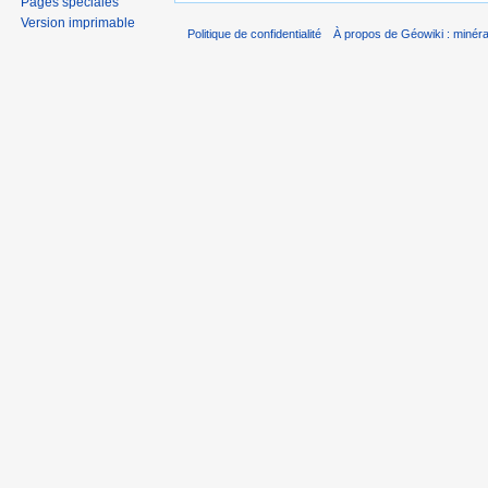
Pages spéciales
Version imprimable
Politique de confidentialité
À propos de Géowiki : minérau