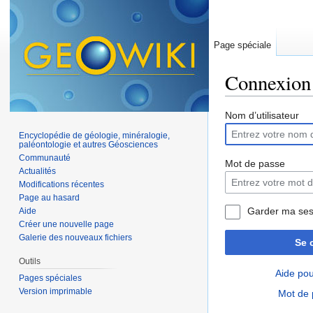
Page spéciale
Connexion
Aller à :
navigation
,
Nom d’utilisateur
Encyclopédie de géologie, minéralogie,
paléontologie et autres Géosciences
Communauté
Mot de passe
Actualités
Modifications récentes
Page au hasard
Garder ma ses
Aide
Créer une nouvelle page
Galerie des nouveaux fichiers
Se 
Outils
Aide pou
Pages spéciales
Version imprimable
Mot de 