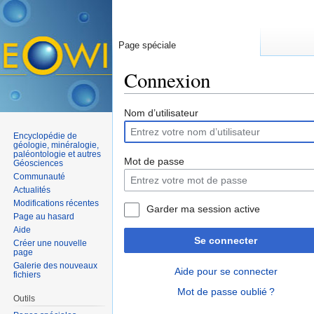
Page spéciale
Connexion
Aller à :
navigation
,
rechercher
Nom d’utilisateur
Encyclopédie de
géologie, minéralogie,
paléontologie et autres
Mot de passe
Géosciences
Communauté
Actualités
Modifications récentes
Garder ma session active
Page au hasard
Aide
Se connecter
Créer une nouvelle
page
Galerie des nouveaux
Aide pour se connecter
fichiers
Mot de passe oublié ?
Outils